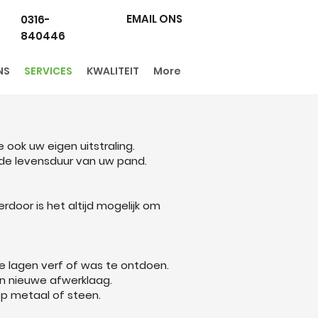
EMAIL ONS
0316-
840446
NS
SERVICES
KWALITEIT
More
ook uw eigen uitstraling.
 de levensduur van uw pand.
rdoor is het altijd mogelijk om
 lagen verf of was te ontdoen.
 een nieuwe afwerklaag.
op metaal of steen.