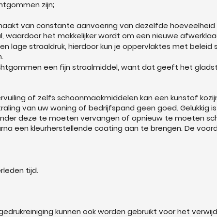
chtgommen zijn;
aakt van constante aanvoering van dezelfde hoeveelheid st
l, waardoor het makkelijker wordt om een nieuwe afwerklaa
age straaldruk, hierdoor kun je oppervlaktes met beleid str
.
uchtgommen een fijn straalmiddel, want dat geeft het gladst
vervuiling of zelfs schoonmaakmiddelen kan een kunstof kozijn 
straling van uw woning of bedrijfspand geen goed. Gelukkig 
 zonder deze te moeten vervangen of opnieuw te moeten schi
arna een kleurherstellende coating aan te brengen. De voord
leden tijd.
drukreiniging kunnen ook worden gebruikt voor het verwijde