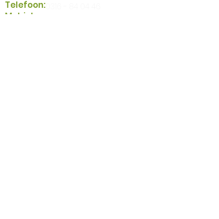
Telefoon:
0316 - 84 04 46
Mobiel:
06 - 13 95 67 72
KvK:
09220434
Van Wessel Didam is NEN 4400-1
gecertificeerd
Stuur
uw vraag
Advies