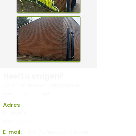
Heeft u vragen?
Aarzel niet en neem vandaag nog
contact met ons op!
Adres
Bieslook 20
6942 SG Didam
E-mail:
info@vanwesseldidam.nl